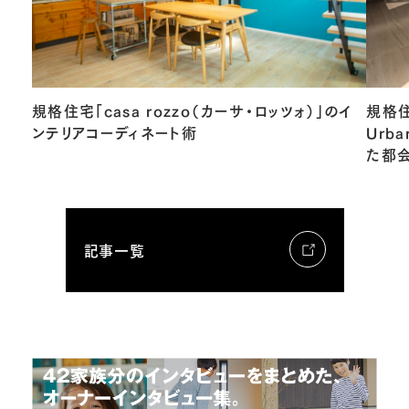
規格住宅「casa rozzo（カーサ・ロッツォ）」のイ
規格住
ンテリアコーディネート術
Urb
た都
記事一覧