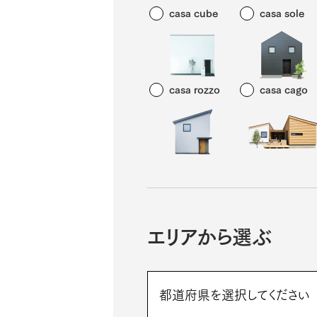
casa cube
casa sole
casa rozzo
casa cago
エリアから選ぶ