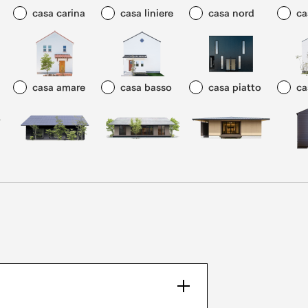
casa carina
casa liniere
casa nord
ca
casa amare
casa basso
casa piatto
ca