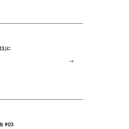
級3」に
由 #03