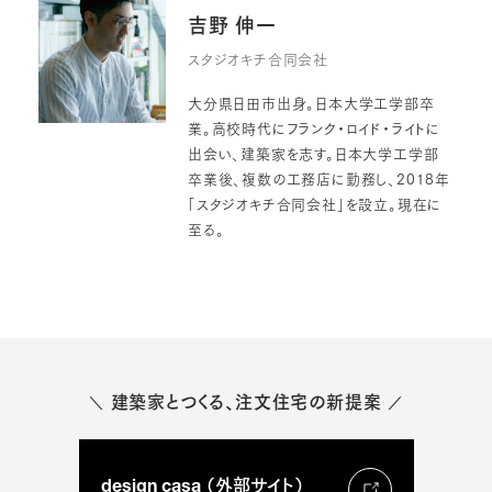
吉野 伸一
スタジオキチ合同会社
大分県日田市出身。日本大学工学部卒
業。高校時代にフランク・ロイド・ライトに
出会い、建築家を志す。日本大学工学部
卒業後、複数の工務店に勤務し、2018年
「スタジオキチ合同会社」を設立。現在に
至る。
建築家とつくる、注文住宅の新提案
＼
／
design casa （外部サイト）