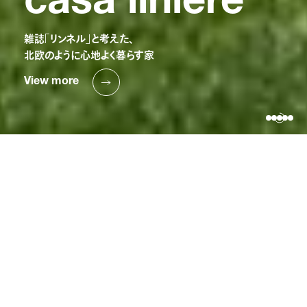
c
a
s
a
l
i
n
i
e
r
e
雑
誌
「
リ
ン
ネ
ル
」
と
考
え
た
、
北
欧
の
よ
う
に
心
地
よ
く
暮
ら
す
家
V
i
e
w
m
o
r
e
資料請求
無料相談
01