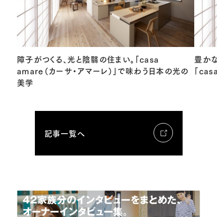
障子がつくる、光と陰翳の住まい。「casa
豊か
amare（カーサ・アマーレ）」で味わう日本の光の
「ca
美学
記事一覧へ