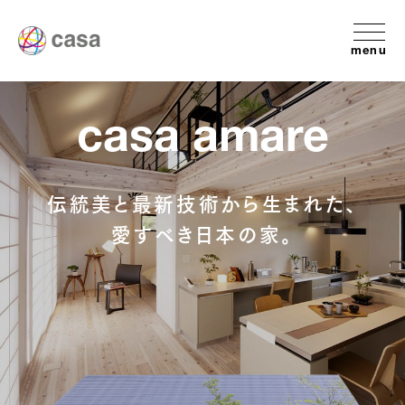
menu
casa amare
伝統美と最新技術から生まれた、
愛すべき日本の家。