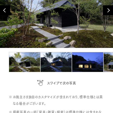
P
N
r
e
e
x
v
t
スワイプで次の写真
お施主さま独自のカスタマイズが含まれており、標準仕様とは異
なる場合がございます。
掲載写真の一部（家具・雑貨・植栽）は標準仕様には含まれな