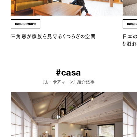
casa amare
casa
三角窓が家族を見守るくつろぎの空間
日本
り溢
#casa
『カーサアマーレ』 紹介記事