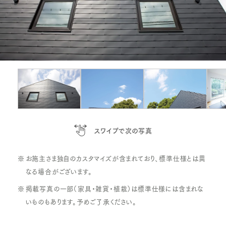
e
x
v
t
スワイプで次の写真
お施主さま独自のカスタマイズが含まれており、標準仕様とは異
なる場合がございます。
掲載写真の一部（家具・雑貨・植栽）は標準仕様には含まれな
いものもあります。予めご了承ください。