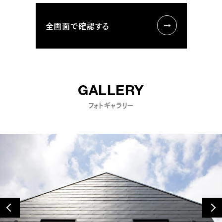
全画面で確認する
GALLERY
フォトギャラリー
P
N
r
e