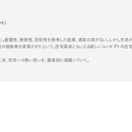
be」
。耐震性、断熱性、防犯性を熟考した結果、通常の窓がない。しかし天窓か
の価格帯を実現させたという。住宅革命ともいえる新しいコンセプトの住宅「cas
夫、住宅への熱い思いを、徹底的に紐解いていく。