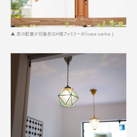
▲ 窓の配置が印象的なH様ファミリーの「casa carina 」