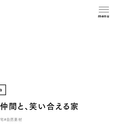
menu
a
、仲間と、笑い合える家
住宅
#自然素材