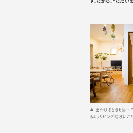
す。だから、“ただい
▲ 出かけるときも帰っ
るようリビング階段にこ