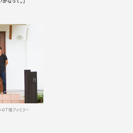
いかなって。」
のT様ファミリー