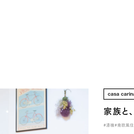
casa carin
家族と
#漆喰
#南欧風