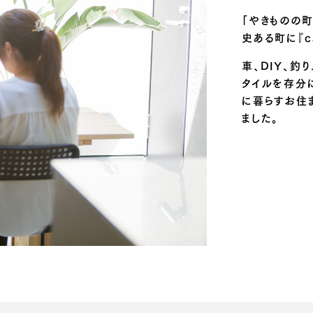
「やきものの
史ある町に『c
車、DIY、釣
タイルを存分
に暮らすお住
ました。