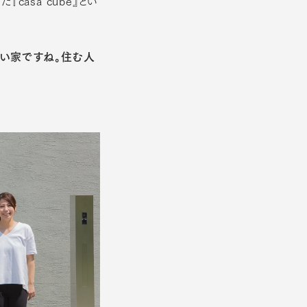
asa cube』とい
高い家ですね。住む人